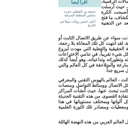
الات الرقمية،
اقرأ أيضاً
ية، حيث أرسلت
وأصبحت الكرة
شمعة من القطيف تضيء
مجلس المنطقة الشرقية
تكشاف، ما فتح
أعلى خَمس روايات مبيعًا في
عد عن الذهنية
التاريخ
ت، سواء عن طريق الاتصال الثابت أو
، لقد انتهت كل تلك المعاناة بلا رجعة،
 الحقيقية والفعلية التي مهدت لبزوغ
شيء تقريباً، في تنامي الاختراعات
ه وتطوراته وتداعياته، وهو أيضاً كذلك
سارعة والمتلاحقة في كل العالم والتي
 سريع جداً.
الت - العالم بالهوس التقني والمعرفي
ائل الاتصال ووسائط التواصل ومنصات
 كانت تبحث عنها، حيث أنشأت المراكز
فادة القصوى من هذه التقنية الحديثة
كل ألوانها وبمختلف مستوياتها في هذا
 ومعطيات ومصادر تلك الثورة العلمية
لعالم العربي من هذه النهضة الهائلة