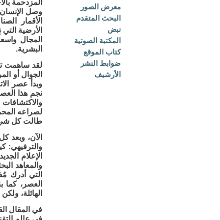
المزدحمة بالا
معرض الصور
وصل الإنسان و
البحث المتقدم
الأقمار الصن
نبض
الأرضية التي 
المجال واسعاً
المكتبة الصوتية
البشرية.
كتاب الموقع
ضوابط النشر
لقد ساهمت تل
الأرشيف
الجوال أو المر
وبدأ عصر الات
نجم هذا العص
والاكتشافات و
لصراعه المحمو
طالت كل شيء ت
الآن، وبعد كل
والترفيهي: ك
الإعلام الجدي
والمعاهد البح
التي أدرك مُف
العصر، كما بن
الهائلة، ولكن
في المقال الق
في عالم التقن‫