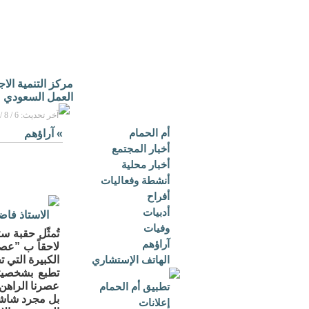
مركز التنمية الا
العمل السعودي
آخر تحديث: 6 / 8 / 2026م - 3:16 م بتوقيت مكة المكرمة
أم الحمام
»
آراؤهم
أخبار المجتمع
أخبار محلية
أنشطة وفعاليات
أفراح
أدبيات
الاستاذ فاض
وفيات
تُمثّل حقبة س
آراؤهم
لاحقاً ب ”عصر
الهاتف الإستشاري
الكبيرة التي 
تطبع بشخصيته
عصرنا الراهن 
تطبيق أم الحمام
بل مجرد شاشة
إعلانات