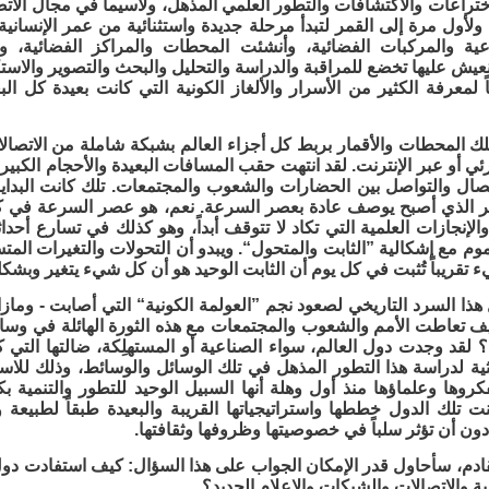
ختراعات والاكتشافات والتطور العلمي المذهل، ولاسيما في مجال الاتص
لأول مرة إلى القمر لتبدأ مرحلة جديدة واستثنائية من عمر الإنسان
اعية والمركبات الفضائية، وأنشئت المحطات والمراكز الفضائية، 
نعيش عليها تخضع للمراقبة والدراسة والتحليل والبحث والتصوير والاس
 لمعرفة الكثير من الأسرار والألغاز الكونية التي كانت بعيدة كل الب
ك المحطات والأقمار بربط كل أجزاء العالم بشبكة شاملة من الاتصالا
ئي أو عبر الإنترنت. لقد انتهت حقب المسافات البعيدة والأحجام الكبيرة
صال والتواصل بين الحضارات والشعوب والمجتمعات. تلك كانت البداية
ر الذي أصبح يوصف عادة بعصر السرعة. نعم، هو عصر السرعة في كل 
الإنجازات العلمية التي تكاد لا تتوقف أبداً، وهو كذلك في تسارع أحداث
م مع إشكالية ”الثابت والمتحول“. ويبدو أن التحولات والتغيرات المت
قريباً تُثبت في كل يوم أن الثابت الوحيد هو أن كل شيء يتغير وبشكل
 هذا السرد التاريخي لصعود نجم ”العولمة الكونية“ التي أصابت - وماز
يف تعاطت الأمم والشعوب والمجتمعات مع هذه الثورة الهائلة في وس
د؟ لقد وجدت دول العالم، سواء الصناعية أو المستهلِكة، ضالتها التي
ثية لدراسة هذا التطور المذهل في تلك الوسائل والوسائط، وذلك للاست
كروها وعلماؤها منذ أول وهلة أنها السبيل الوحيد للتطور والتنمية ب
ت تلك الدول خططها واستراتيجياتها القريبة والبعيدة طبقاً لطبيعة
 دون أن تؤثر سلباً في خصوصيتها وظروفها وثقافتها.
ادم، سأحاول قدر الإمكان الجواب على هذا السؤال: كيف استفادت دول ا
ية والاتصالات والشبكات والإعلام الجديد؟ 