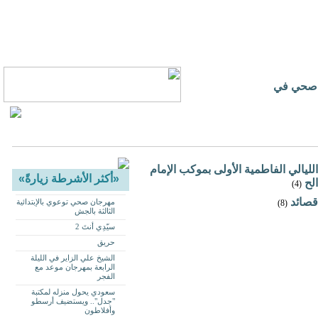
نشاء مركز صحي في
الليالي الفاطمية الأولى بموكب الإمام
«أكثر الأشرطة زيارةً»
الح
(4)
قصائد
مهرجان صحي توعوي بالإبتدائية
(8)
الثالثة بالجش
سيّدِي أنتَ 2
حريق
الشيخ علي الزاير في الليلة
الرابعة بمهرجان موعد مع
الفجر
سعودي يحول منزله لمكتبة
"جدل".. ويستضيف أرسطو
وأفلاطون