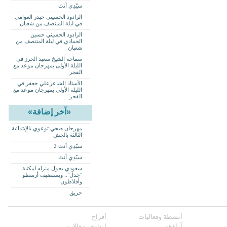
سيّدِي أنتَ
الرادود الحسيني حيدر العوامي
في ليلة المنتصف من شعبان
الرادود الحسيني حسين
الحمادي في ليلة المنتصف من
شعبان
سماحة الشيخ سعيد الحرز في
الليلة الأولى بمهرجان موعد مع
الفجر
الأستاذ الشاعرعلي جعفر في
الليلة الأولى بمهرجان موعد مع
الفجر
«آخر إضافة»
مهرجان صحي توعوي بالإبتدائية
الثالثة بالجش
سيّدِي أنتَ 2
سيّدِي أنتَ
سعودي يحول منزله لمكتبة
"جدل".. ويستضيف أرسطو
وأفلاطون
حريق
أنشطة وفعاليات
أفراح
آراؤهم
ارشيف مقالات