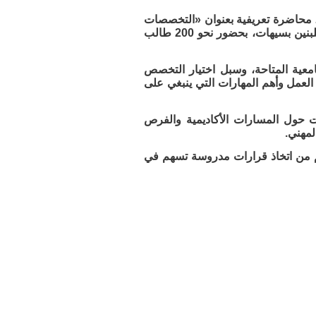
ة، محاضرة تعريفية بعنوان «التخصصات
الجامعية»، وذلك صباح يوم الثلاثاء 2026/5/5م، في مجمع مدارس التهذيب الأهلية للبنين بسيهات، بحضور نحو 200 طالب
معية المتاحة، وسبل اختيار التخصص
عمل وأهم المهارات التي ينبغي على
ت حول المسارات الأكاديمية والفرص
لمهني.
م من اتخاذ قرارات مدروسة تسهم في