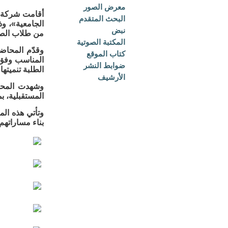
معرض الصور
أقامت شركة ال
البحث المتقدم
نبض
من طلاب الصف
المكتبة الصوتية
وقدّم المحاض
كتاب الموقع
المناسب وفق 
ضوابط النشر
الطلبة تنميته
الأرشيف
وشهدت المحاض
المستقبلية، ب
وتأتي هذه ال
بناء مساراتهم