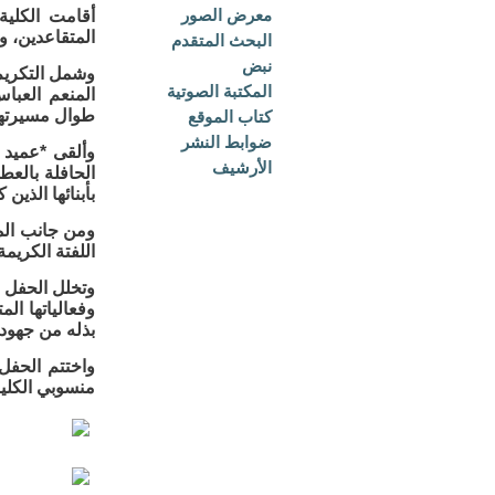
معرض الصور
المتقاعدين، و
البحث المتقدم
نبض
وشمل التكريم 
المكتبة الصوتية
المنعم العباس
طوال مسيرتهم 
كتاب الموقع
ضوابط النشر
وألقى *عميد ا
الأرشيف
الحافلة بالعط
بأبنائها الذين
ومن جانب المت
اللفتة الكريم
وتخلل الحفل ت
وفعالياتها الم
بذله من جهود
واختتم الحفل 
منسوبي الكلية