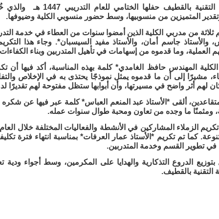
أقامت الكلية التقنية بالقطيف
تقدير المتميزين من منسوبيها، وسط حضور منسوبي الكلية وضيوفها.
ثلاثة من مدربي الكلية الذين أمضوا سنوات من العطاء في خدمة التدري
، والأستاذ جاسم أمان، والأستاذ مفيد السيسبان*. وجاء هذا التكريم
العملية، وما قدموه من إسهامات في تأهيل المتدربين وبناء الكفاءات 
لكلية المهندس حافظ الغامدي* كلمة بهذه المناسبة، أكد فيها أن تكري
اء، مشيرًا إلى أن ما قدموه يمثل نموذجًا يحتذى به في الإخلاص والت
 كان لهم أثر واضح في مسيرتها، وأن أبوابها ستظل مفتوحة لهم تقديرًا لد
قاعدين، ألقى *الأستاذ عبد المنعم العباس* كلمة عبر فيها عن شكره وت
ة، ومثمنًا ما وجده من تعاون ومحبة طوال سنوات عمله.
كريم الزملاء المشاركين في الأنشطة والفعاليات المختلفة خلال العام، 
تنوعة. كما تم تكريم *الأستاذ عمار العرفات* بمناسبة انتهاء فترة تكلي
 في تطوير القسم وخدمة المتدربين.
بتوزيع الدروع التذكارية والهدايا على المكرمين، وسط أجواء ودية ت
 التقنية بالقطيف.