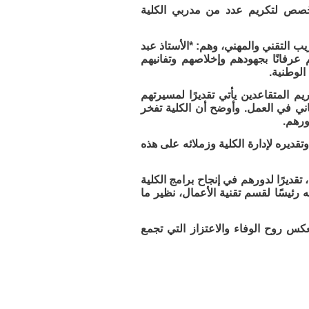
 حفلها الختامي للعام التدريبي 1447 هـ والذي خُصص لتكريم عدد من مدربي الكلية
ب التقني والمهني، وهم: *الأستاذ عبد
 عرفانًا بجهودهم وإخلاصهم وتفانيهم
الوطنية.
م المتقاعدين يأتي تقديرًا لمسيرتهم
فاني في العمل. وأوضح أن الكلية تفخر
ورهم.
قديره لإدارة الكلية وزملائه على هذه
تقديرًا لدورهم في إنجاح برامج الكلية
فه رئيسًا لقسم تقنية الأعمال، نظير ما
عكس روح الوفاء والاعتزاز التي تجمع