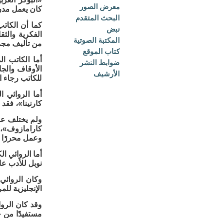
معرض الصور
كان يعمل مدر
البحث المتقدم
كما أن الكات
نبض
الفكرية والثق
المكتبة الصوتية
من تأليف مجمو
كتاب الموقع
أما الكاتب 
ضوابط النشر
الأرشيف
للكاتب رجاء النقاش، ص 39»، وأضاف بأنه لم يتفرغ للأ
أما الروائي ا
كارنينا»، فقد
ولم يختلف عنه
كارامازوف»، 
وعمل محررًا في
أما الروائي ا
نوبل للأدب عام 1954، فقد عمل صحفيًّا ومراسلًا لتغطية الحروب، منها الحرب العا
وكان الروائي 
الإنجليزية لل
وقد كان الروا
مستفيدًا من خ