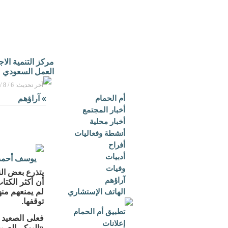
مركز التنمية الا
العمل السعودي
آخر تحديث: 6 / 8 / 2026م - 3:16 م بتوقيت مكة المكرمة
أم الحمام
»
آراؤهم
أخبار المجتمع
أخبار محلية
أنشطة وفعاليات
أفراح
أدبيات
يوسف أحمد
وفيات
يتذرع بعض الن
آراؤهم
أن أكثر الكتا
الهاتف الإستشاري
لم يمنعهم منها
توقفها.
تطبيق أم الحمام
فعلى الصعيد ا
إعلانات