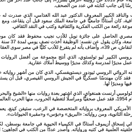
سًا إلى جانب كتابته في عدد من الصحف.
ب والناقد الكبير المعروف الدكتور عبد الله الغذامي، الذي صدرت ل
افية، كان أستاذًا جامعيًّا في جامعة الملك سعود قبل أن يتقاعد، ومع
عة رائعة من الكتب الفكرية والثقافية وكتب في النقد الثقافي.
المصري الحاصل على جائزة نوبل للأدب نجيب محفوظ فقد كان موظف
الأوقاف والجا
دب كليًّا في مصر سوى العقاد «المصدر السابق».
لروسي الكبير ليو تولستوي، الذي أنتج مجموعة من أفضل الروايات عا
 عمل مديرًا لمدرسة وكذلك مديرًا ووسيط أملاك عقارية.
 الروائي الروسي ثيودور ديستويفسكي، الذي كان من أشهر رواياته «ا
فقد كان مهندسًا عسكريًّا في الجيش الروسي القيصري، قبل أن يستق
ها ومديرًا لها.
لكولومبي أرنست همنغواي، الذي اشتهر بعدة روايات منها «الشيخ والبح
لمية الثانية.
الأمريكي المعروف برواياته المتخصصة في الرعب، ستيفن كينغ، يعمل 
مرحلة الثانوية، ومن رواياته: «البريق» و«بؤس» و«مقبرة الحيوانات».
ئي إسحاق أزيموف أستاذًا في الكيمياء الحيوية في جامعة بوسطن، لكن
لفيته العلمية في كتبه ورواياته. وأصدر عددًا من الكتب في اتجاهين؛