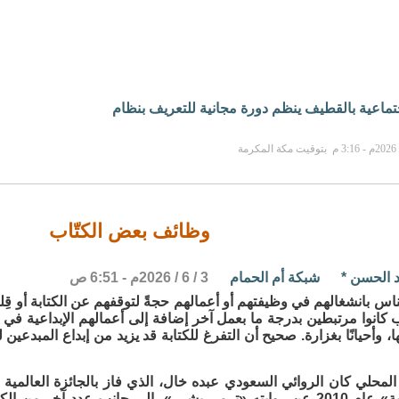
جتماعية بالقطيف ينظم دورة مجانية للتعريف بنظام
وظائف بعض الكتّاب
 الحسن
*
شبكة أم الحمام
3 / 6 / 2026م - 6:51 ص
اس بانشغالهم في وظيفتهم أو أعمالهم حجةً لتوقفهم عن الكتابة أو قِلته
ب كانوا مرتبطين بدرجة ما بعمل آخر إضافة إلى أعمالهم الإبداعية في ال
، وأحيانًا بغزارة. صحيح أن التفرغ للكتابة قد يزيد من إبداع المبدعين 
لمحلي كان الروائي السعودي عبده خال، الذي فاز بالجائزة العالمية لل
«البوكر العربية» عام 2010 عن روايته «ترمي بشرر»، إلى جانب عدد آخر من