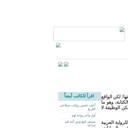
اقرأ للكاتب أيضاً
ا؛ لكن الواقع
كتابة، وهو ما
أعلى خَمس روايات مبيعًا في
لكن الوظيفة لا
التاريخ
أول وآخر رواية لهم
ستيفن كينغ ودور أمه في
رواية العربية
إبداعه
 الكتب والروايات،