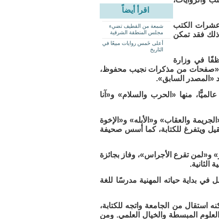
اقرأ أيضاً
ه عشرات الكتب
شمعة من القطيف تضيء
مجلس المنطقة الشرقية
 ذلك فقد تمكن
أعلى خَمس روايات مبيعًا في
التاريخ
ًا في وزارة
معة، وكان يقول عن نفسه: الوظيفة أخذت نصف يومي لمدة 37 سنة «صفحات من مذكرات نجيب محفوظ،
لميًّا، منها «الحرب والسلام» و«آنا
لجريمة والعقاب» و«الأبله» و«الإخوة
يل ويتفرغ للكتابة، كما أسس صحيفة
ر» و«لمن تقرع الأجراس»، وفاز بجائزة
في بداية حياته المهنية مدرسًا للغة
ه استقال من الجامعة واتجه للكتابة،
 العلوم المبسطة والخيال العلمي. ومن