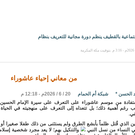
جتماعية بالقطيف ينظم دورة مجانية للتعريف بنظام
من معاني إحياء عاشوراء
 الحسن
*
شبكة أم الحمام
20 / 6 / 2026م - 12:18 م
استفادة من موسم عاشوراء على التعرف على سيرة الإمام الحسي
غم أهمية ذلك؛ بل تتعداه إلى التعرف على منهجيته في الحياة 
قي.
ن الذي قُتل ظلماً بأبشع الطرق ولم يستثنى من ذلك طفلا صغيرا أو 
 النساء من نسل النبي
والتنكيل بهم؛ لا يعد مجرد شخصية إسلامي