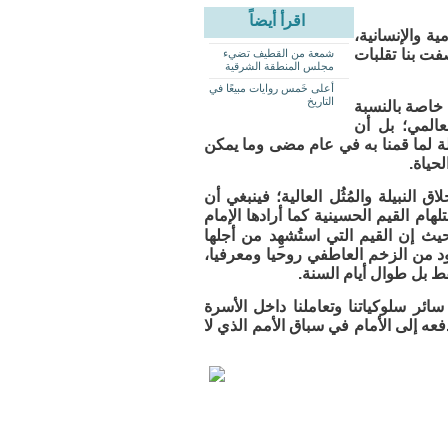
اقرأ أيضاً
ة والإنسانية،
فت بنا تقلبات
شمعة من القطيف تضيء
مجلس المنطقة الشرقية
أعلى خَمس روايات مبيعًا في
التاريخ
 خاصة بالنسبة
لعالمي؛ بل أن
ملة لما قمنا به في عام مضى وما يمكن
حياة.
النبيلة والمُثُل العالية؛ فينبغي أن
ام القيم الحسينية كما أرادها الإمام
ث إن القيم التي استُشهِد من أجلها
 من الزخم العاطفي روحيا ومعرفيا،
ط بل طوال أيام السنة.
 سائر سلوكياتنا وتعاملنا داخل الأسرة
ه إلى الأمام في سباق الأمم الذي لا