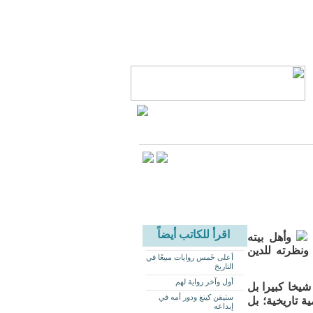
اقرأ للكاتب أيضاً
ن
وأهل بيته
ونظرته للدين
أعلى خَمس روايات مبيعًا في
التاريخ
أول وآخر رواية لهم
شيخا كبيرا بل
ستيفن كينغ ودور أمه في
ة تاريخية؛ بل
إبداعه