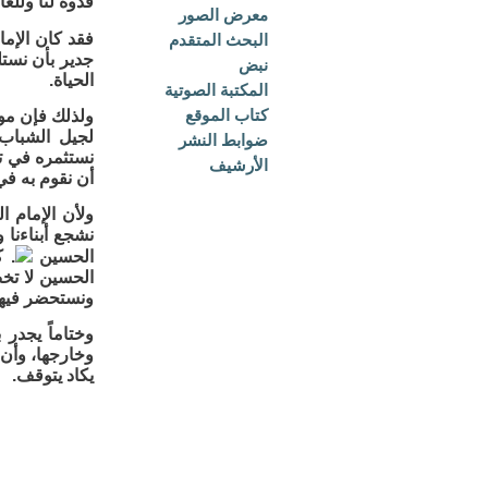
قدوة لنا وللع
معرض الصور
فقد كان الإم
البحث المتقدم
جدير بأن نستل
نبض
الحياة.
المكتبة الصوتية
كتاب الموقع
ولذلك فإن موس
لجيل الشباب 
ضوابط النشر
نستثمره في تع
الأرشيف
أن نقوم به في
ولأن الإمام ا
نشجع أبناءنا 
الحسين
. 
الحسين لا تخ
ونستحضر فيها 
وختاماً يجدر 
وخارجها، وأن 
يكاد يتوقف.