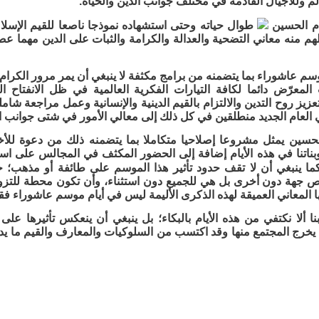
الم وللأجيال القادمة في مختلف جوانب الدين والحياة.
ام الحسين
طوال حياته وحتى استشهاده نموذجا ناصعا للقيم الإسلامي
هم منه معاني التضحية والعدالة والكرامة والثبات على الدين مهما عص
م عاشوراء بما يتضمنه من برامج مكثفة لا ينبغي أن يمر مرور الكرام
المعرّض دائما لكافة التيارات الفكرية العالمية في ظل الانفتاح ا
زيز روح التدين والالتزام بالقيم الدينية والإنسانية وعمل مراجعة شا
 العام الجديد منطلقين في كل ذلك إلى معالي الأمور في شتى جوانب ال
لحسين يمثل مشروعا إصلاحيا متكاملا بما يتضمنه ذلك من دعوة للأخلاق 
وبناتنا في هذه الأيام إضافة إلى الحضور المكثف في المجالس على استله
كما ينبغي أن لا تقف حدود تأثير هذا الموسم على طائفة أو مذهب؛ حي
ص جهة دون أخرى بل هي للجميع دون استثناء، وأن تكون محطة للتزود
المعاني العميقة لهذه الذكرى الأليمة ليس في أيام موسم عاشوراء فق
بنا ألا نكتفي من هذه الأيام بالبكاء؛ بل ينبغي أن ينعكس تأثيرها على
يخرج المجتمع منها وقد اكتسب من السلوكيات والمعارف والقيم ما يدفع