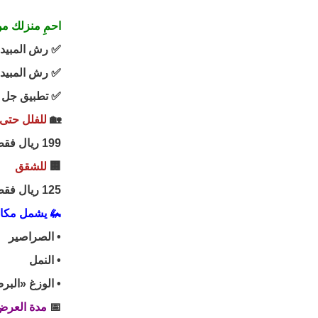
احمِ منزلك م
✅ رش المبيدا
✅ رش المبيدا
✅ تطبيق جل 
🏡
للفلل حتى 500 متر مرب
199 ريال فقط
🏢
للشقق
125 ريال فقط
🦗 يشمل مكا
• الصراصير
• النمل
• الوزغ «الب
📅
مدة العرض